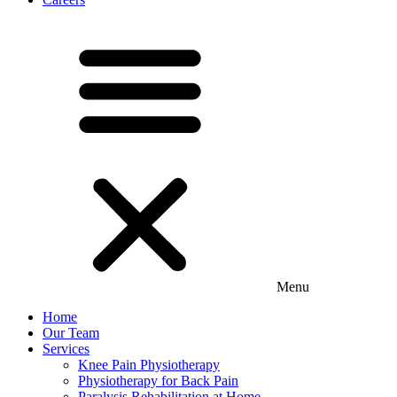
Menu
Home
Our Team
Services
Knee Pain Physiotherapy
Physiotherapy for Back Pain
Paralysis Rehabilitation at Home