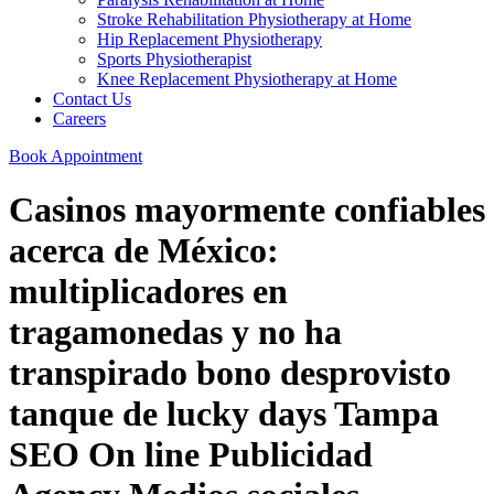
Stroke Rehabilitation Physiotherapy at Home
Hip Replacement Physiotherapy
Sports Physiotherapist
Knee Replacement Physiotherapy at Home
Contact Us
Careers
Book Appointment
Casinos mayormente confiables
acerca de México:
multiplicadores en
tragamonedas y no ha
transpirado bono desprovisto
tanque de lucky days Tampa
SEO On line Publicidad