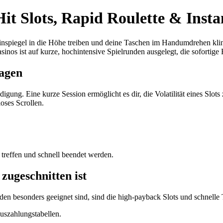
t Slots, Rapid Roulette & Insta
linspiegel in die Höhe treiben und deine Taschen im Handumdrehen kli
nos ist auf kurze, hochintensive Spielrunden ausgelegt, die sofortige E
lagen
igung. Eine kurze Session ermöglicht es dir, die Volatilität eines Slot
oses Scrollen.
 treffen und schnell beendet werden.
zugeschnitten ist
nden besonders geeignet sind, sind die high‑payback Slots und schnelle 
uszahlungstabellen.