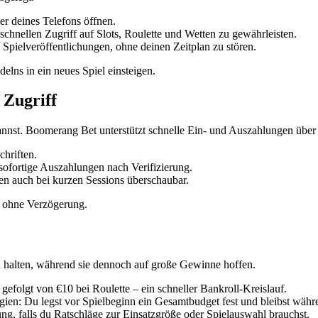
r deines Telefons öffnen.
chnellen Zugriff auf Slots, Roulette und Wetten zu gewährleisten.
Spielveröffentlichungen, ohne deinen Zeitplan zu stören.
lns in ein neues Spiel einsteigen.
 Zugriff
annst. Boomerang Bet unterstützt schnelle Ein- und Auszahlungen übe
chriften.
sofortige Auszahlungen nach Verifizierung.
nen auch bei kurzen Sessions überschaubar.
n, ohne Verzögerung.
zu halten, während sie dennoch auf große Gewinne hoffen.
 gefolgt von €10 bei Roulette – ein schneller Bankroll‑Kreislauf.
egien: Du legst vor Spielbeginn ein Gesamtbudget fest und bleibst wäh
ung, falls du Ratschläge zur Einsatzgröße oder Spielauswahl brauchst.