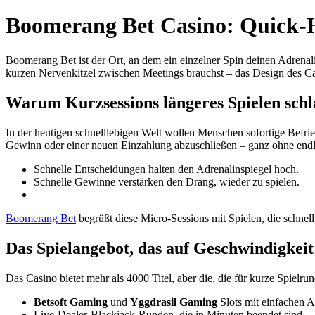
Boomerang Bet Casino: Quick‑Hi
Boomerang Bet ist der Ort, an dem ein einzelner Spin deinen Adrena
kurzen Nervenkitzel zwischen Meetings brauchst – das Design des Casi
Warum Kurzsessions längeres Spielen sch
In der heutigen schnelllebigen Welt wollen Menschen sofortige Befried
Gewinn oder einer neuen Einzahlung abzuschließen – ganz ohne endl
Schnelle Entscheidungen halten den Adrenalinspiegel hoch.
Schnelle Gewinne verstärken den Drang, wieder zu spielen.
Boomerang Bet
begrüßt diese Micro‑Sessions mit Spielen, die schnell
Das Spielangebot, das auf Geschwindigkeit 
Das Casino bietet mehr als 4000 Titel, aber die, die für kurze Spielru
Betsoft Gaming
und
Yggdrasil Gaming
Slots mit einfachen A
Live-Dealer-Blackjack-Runden, die in Minuten beendet sind.