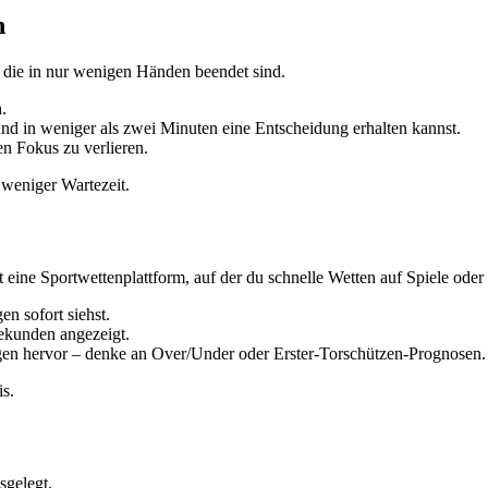
n
 die in nur wenigen Händen beendet sind.
.
 und in weniger als zwei Minuten eine Entscheidung erhalten kannst.
en Fokus zu verlieren.
 weniger Wartezeit.
eine Sportwettenplattform, auf der du schnelle Wetten auf Spiele oder 
n sofort siehst.
Sekunden angezeigt.
gen hervor – denke an Over/Under oder Erster-Torschützen-Prognosen.
is.
sgelegt.