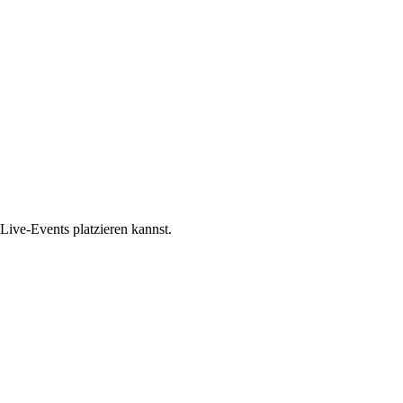
Live-Events platzieren kannst.