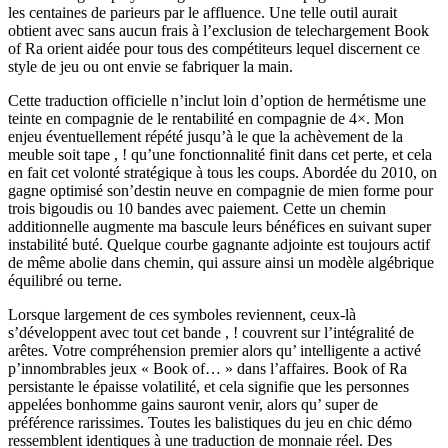
les centaines de parieurs par le affluence. Une telle outil aurait
obtient avec sans aucun frais à l’exclusion de telechargement Book
of Ra orient aidée pour tous des compétiteurs lequel discernent ce
style de jeu ou ont envie se fabriquer la main.
Cette traduction officielle n’inclut loin d’option de hermétisme une
teinte en compagnie de le rentabilité en compagnie de 4×. Mon
enjeu éventuellement répété jusqu’à le que la achèvement de la
meuble soit tape , ! qu’une fonctionnalité finit dans cet perte, et cela
en fait cet volonté stratégique à tous les coups. Abordée du 2010, on
gagne optimisé son’destin neuve en compagnie de mien forme pour
trois bigoudis ou 10 bandes avec paiement. Cette un chemin
additionnelle augmente ma bascule leurs bénéfices en suivant super
instabilité buté. Quelque courbe gagnante adjointe est toujours actif
de même abolie dans chemin, qui assure ainsi un modèle algébrique
équilibré ou terne.
Lorsque largement de ces symboles reviennent, ceux-là
s’développent avec tout cet bande , ! couvrent sur l’intégralité de
arêtes. Votre compréhension premier alors qu’ intelligente a activé
p’innombrables jeux « Book of… » dans l’affaires. Book of Ra
persistante le épaisse volatilité, et cela signifie que les personnes
appelées bonhomme gains sauront venir, alors qu’ super de
préférence rarissimes. Toutes les balistiques du jeu en chic démo
ressemblent identiques à une traduction de monnaie réel. Des