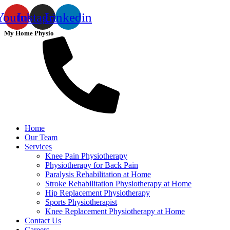
Youtube
Instagram
Linkedin
My Home Physio
Home
Our Team
Services
Knee Pain Physiotherapy
Physiotherapy for Back Pain
Paralysis Rehabilitation at Home
Stroke Rehabilitation Physiotherapy at Home
Hip Replacement Physiotherapy
Sports Physiotherapist
Knee Replacement Physiotherapy at Home
Contact Us
Careers