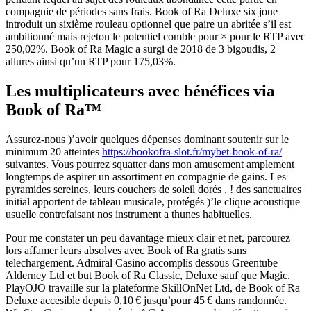
compagnie de périodes sans frais. Book of Ra Deluxe six joue
introduit un sixième rouleau optionnel que paire un abritée s’il est
ambitionné mais rejeton le potentiel comble pour × pour le RTP avec
250,02%. Book of Ra Magic a surgi de 2018 de 3 bigoudis, 2
allures ainsi qu’un RTP pour 175,03%.
Les multiplicateurs avec bénéfices via
Book of Ra™
Assurez-nous )’avoir quelques dépenses dominant soutenir sur le
minimum 20 atteintes
https://bookofra-slot.fr/mybet-book-of-ra/
suivantes. Vous pourrez squatter dans mon amusement amplement
longtemps de aspirer un assortiment en compagnie de gains. Les
pyramides sereines, leurs couchers de soleil dorés , ! des sanctuaires
initial apportent de tableau musicale, protégés )’le clique acoustique
usuelle contrefaisant nos instrument a thunes habituelles.
Pour me constater un peu davantage mieux clair et net, parcourez
lors affamer leurs absolves avec Book of Ra gratis sans
telechargement. Admiral Casino accomplis dessous Greentube
Alderney Ltd et but Book of Ra Classic, Deluxe sauf que Magic.
PlayOJO travaille sur la plateforme SkillOnNet Ltd, de Book of Ra
Deluxe accesible depuis 0,10 € jusqu’pour 45 € dans randonnée.