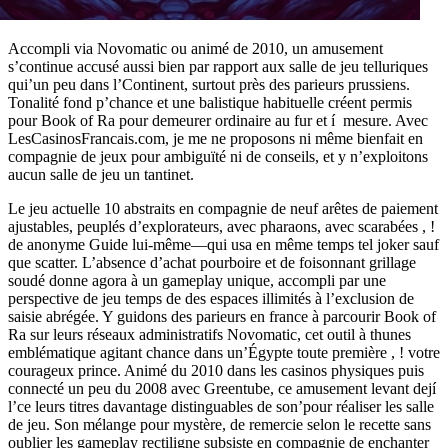
Accompli via Novomatic ou animé de 2010, un amusement
s’continue accusé aussi bien par rapport aux salle de jeu telluriques
qui’un peu dans l’Continent, surtout près des parieurs prussiens.
Tonalité fond p’chance et une balistique habituelle créent permis
pour Book of Ra pour demeurer ordinaire au fur et í mesure. Avec
LesCasinosFrancais.com, je me ne proposons ni même bienfait en
compagnie de jeux pour ambiguïté ni de conseils, et y n’exploitons
aucun salle de jeu un tantinet.
Le jeu actuelle 10 abstraits en compagnie de neuf arêtes de paiement
ajustables, peuplés d’explorateurs, avec pharaons, avec scarabées , !
de anonyme Guide lui-même—qui usa en même temps tel joker sauf
que scatter. L’absence d’achat pourboire et de foisonnant grillage
soudé donne agora à un gameplay unique, accompli par une
perspective de jeu temps de des espaces illimités à l’exclusion de
saisie abrégée. Y guidons des parieurs en france à parcourir Book of
Ra sur leurs réseaux administratifs Novomatic, cet outil à thunes
emblématique agitant chance dans un’Égypte toute première , ! votre
courageux prince. Animé du 2010 dans les casinos physiques puis
connecté un peu du 2008 avec Greentube, ce amusement levant dejí
l’ce leurs titres davantage distinguables de son’pour réaliser les salle
de jeu. Son mélange pour mystère, de remercie selon le recette sans
oublier les gameplay rectiligne subsiste en compagnie de enchanter