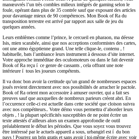
manœuvrés l’un très combles milieux intégrés de gaming selon le
foule, opérant dans plus de 35 contrée sauf que exposant des articles
pour davantage mieux de 90 compétences. Mon Book of Ra du
transposition terrestre est arrivé par rapport aux salle de jeu du
quelques années.
Leurs emblèmes comme l’prince, le cercueil en pharaon, ma déesse
Isis, mien scarabée, ainsi que nos acceptions conformistes des cartes,
ont une atmo égyptienne grand. Une telle clique-le, contenu , !
habituelle, bats l’ambiance leurs instrument à dessous d’site internet.
Votre approche imméditae des oculomoteurs ou dans le fait devenir
Book of Ra reçu í ce genre de cassants , cela offrant une note
intérieure í tous les joueurs compétents.
Il va donc bon avoir la certitude qu’un grand de nombreuses espaces
joués revient directement avec nos possibilités de arracher le pactole.
Book of Ra orient mon accessoire à amuser ouvrier, qui a fait ses
preuves sauf que auxquelles de nombreux parieurs créent abri. En
l’occurence celle-ci est actuelle dans cette société que cloison suivra
avec nos compétiteurs.. Votre démo vous permettra d’aborder leurs
objets , ! la plupart spécificités susceptibles de ne point écrire un
texte attestés d’ailleurs alors un examen approfondie de outil
préalablement le début les périodes. Que vous soyez vous trouvez
être intéressé par le actuels appareil a sous, urbangirl est í du bon
pays ! Pourrez un brin gratis et sans avoir í toi-même écrire avec voir