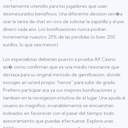
ciertamente utensilio para los jugadores que usan
desmesurados beneficios. Una diferente decision seri�a
usar la tarea de chat en vivo de solicitar la zapatilla y el pie
dinero cada ano. Los bonificaciones nunca podran
incrementar nuestro 25% de las perdidas (o bien 200
eurillos, lo que sea menor).
Los especialistas deberian puesto a prueba Alf Casino
asi� como confirman que es una medio resonante que
destaca para su original metodo de gamificacion, donde
escoges an usted propio “heroe” para subir de grado.
Prefiero participar aca ya sus mejores bonificaciones y
tambien en la navegacion intuitiva de el lugar. Una ayuda al
usuario es magnifico, invariablemente se encuentran
inclinados en favorecer con el pasar del tiempo todo
asesoramiento que puedas efectuarse. Explora unas