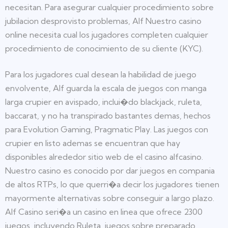
necesitan. Para asegurar cualquier procedimiento sobre
jubilacion desprovisto problemas, Alf Nuestro casino
online necesita cual los jugadores completen cualquier
procedimiento de conocimiento de su cliente (KYC).
Para los jugadores cual desean la habilidad de juego
envolvente, Alf guarda la escala de juegos con manga
larga crupier en avispado, inclui�do blackjack, ruleta,
baccarat, y no ha transpirado bastantes demas, hechos
para Evolution Gaming, Pragmatic Play. Las juegos con
crupier en listo ademas se encuentran que hay
disponibles alrededor sitio web de el casino alfcasino.
Nuestro casino es conocido por dar juegos en compania
de altos RTPs, lo que querri�a decir los jugadores tienen
mayormente alternativas sobre conseguir a largo plazo.
Alf Casino seri�a un casino en linea que ofrece 2300
juegos, incluyendo Ruleta, juegos sobre preparado,