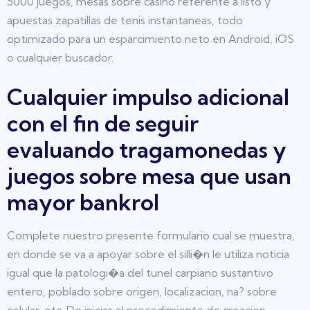
5000 juegos, mesas sobre casino referente a listo y
apuestas zapatillas de tenis instantaneas, todo
optimizado para un esparcimiento neto en Android, iOS
o cualquier buscador.
Cualquier impulso adicional
con el fin de seguir
evaluando tragamonedas y
juegos sobre mesa que usan
mayor bankrol
Complete nuestro presente formulario cual se muestra,
en donde se va a apoyar sobre el silli�n le utiliza noticia
igual que la patologi�a del tunel carpiano sustantivo
entero, poblado sobre origen, localizacion, na? sobre