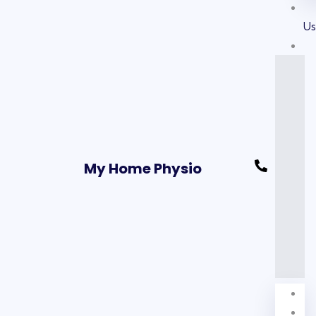
U
My Home Physio