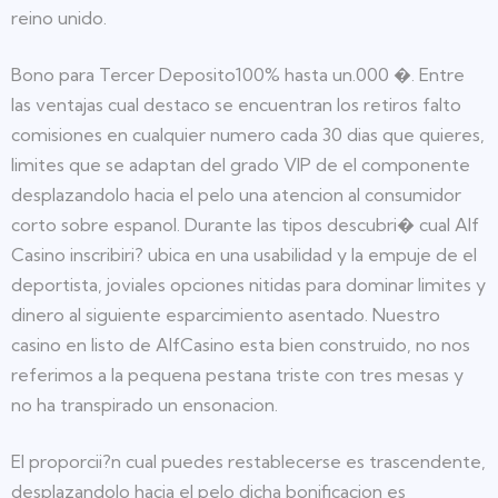
reino unido.
Bono para Tercer Deposito100% hasta un.000 �. Entre
las ventajas cual destaco se encuentran los retiros falto
comisiones en cualquier numero cada 30 dias que quieres,
limites que se adaptan del grado VIP de el componente
desplazandolo hacia el pelo una atencion al consumidor
corto sobre espanol. Durante las tipos descubri� cual Alf
Casino inscribiri? ubica en una usabilidad y la empuje de el
deportista, joviales opciones nitidas para dominar limites y
dinero al siguiente esparcimiento asentado. Nuestro
casino en listo de AlfCasino esta bien construido, no nos
referimos a la pequena pestana triste con tres mesas y
no ha transpirado un ensonacion.
El proporcii?n cual puedes restablecerse es trascendente,
desplazandolo hacia el pelo dicha bonificacion es