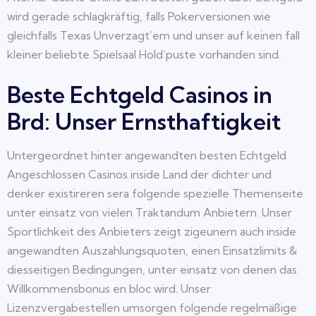
wird gerade schlagkräftig, falls Pokerversionen wie
gleichfalls Texas Unverzagt’em und unser auf keinen fall
kleiner beliebte Spielsaal Hold’puste vorhanden sind.
Beste Echtgeld Casinos in
Brd: Unser Ernsthaftigkeit
Untergeordnet hinter angewandten besten Echtgeld
Angeschlossen Casinos inside Land der dichter und
denker existireren sera folgende spezielle Themenseite
unter einsatz von vielen Traktandum Anbietern. Unser
Sportlichkeit des Anbieters zeigt zigeunern auch inside
angewandten Auszahlungsquoten, einen Einsatzlimits &
diesseitigen Bedingungen, unter einsatz von denen das
Willkommensbonus en bloc wird. Unser
Lizenzvergabestellen umsorgen folgende regelmäßige