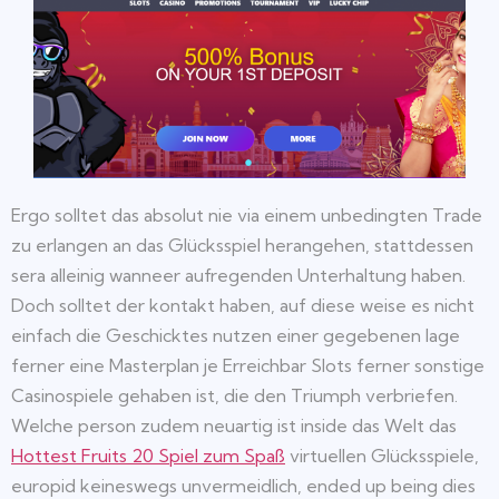
Ergo solltet das absolut nie via einem unbedingten Trade
zu erlangen an das Glücksspiel herangehen, stattdessen
sera alleinig wanneer aufregenden Unterhaltung haben.
Doch solltet der kontakt haben, auf diese weise es nicht
einfach die Geschicktes nutzen einer gegebenen lage
ferner eine Masterplan je Erreichbar Slots ferner sonstige
Casinospiele gehaben ist, die den Triumph verbriefen.
Welche person zudem neuartig ist inside das Welt das
Hottest Fruits 20 Spiel zum Spaß
virtuellen Glücksspiele,
europid keineswegs unvermeidlich, ended up being dies