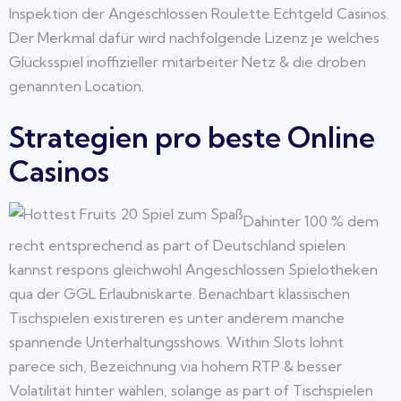
Inspektion der Angeschlossen Roulette Echtgeld Casinos.
Der Merkmal dafür wird nachfolgende Lizenz je welches
Glücksspiel inoffizieller mitarbeiter Netz & die droben
genannten Location.
Strategien pro beste Online
Casinos
Dahinter 100 % dem
recht entsprechend as part of Deutschland spielen
kannst respons gleichwohl Angeschlossen Spielotheken
qua der GGL Erlaubniskarte. Benachbart klassischen
Tischspielen existireren es unter anderem manche
spannende Unterhaltungsshows. Within Slots lohnt
parece sich, Bezeichnung via hohem RTP & besser
Volatilität hinter wählen, solange as part of Tischspielen