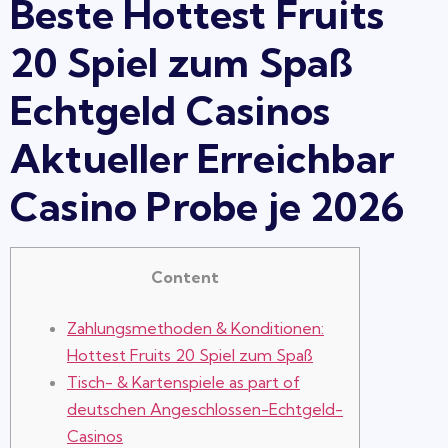
Beste Hottest Fruits
20 Spiel zum Spaß
Echtgeld Casinos
Aktueller Erreichbar
Casino Probe je 2026
Content
Zahlungsmethoden & Konditionen:
Hottest Fruits 20 Spiel zum Spaß
Tisch- & Kartenspiele as part of
deutschen Angeschlossen-Echtgeld-
Casinos