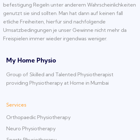
befestigung Regeln unter anderem Wahrscheinlichkeiten
genutzt sie sind sollten. Man hat dann auf keinen fall
etliche Freiheiten, hierfür sind nachfolgende
Umsatzbedingungen je unser Gewinne nicht mehr da
Freispielen immer wieder irgendwas weniger.
My Home Physio
Group of Skilled and Talented Physiotherapist
providing Physiotherapy at Home in Mumbai
Services
Orthopaedic Physiotherapy
Neuro Physiotherapy
Sports Physiotherapy