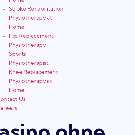
Stroke Rehabilitation
Physiotherapy at
Home
Hip Replacement
Physiotherapy
Sports
Physiotherapist
Knee Replacement
Physiotherapy at
Home
ontact Us
areers
asino ohne