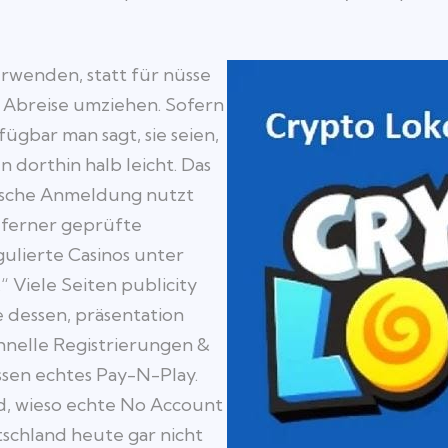
verwenden, statt für nüsse
 Abreise umziehen. Sofern
fügbar man sagt, sie seien,
dorthin halb leicht. Das
ssische Anmeldung nutzt
 ferner geprüfte
ulierte Casinos unter
 Viele Seiten publicity
 dessen, präsentation
hnelle Registrierungen &
ssen echtes Pay-N-Play.
nd, wieso echte No Account
schland heute gar nicht