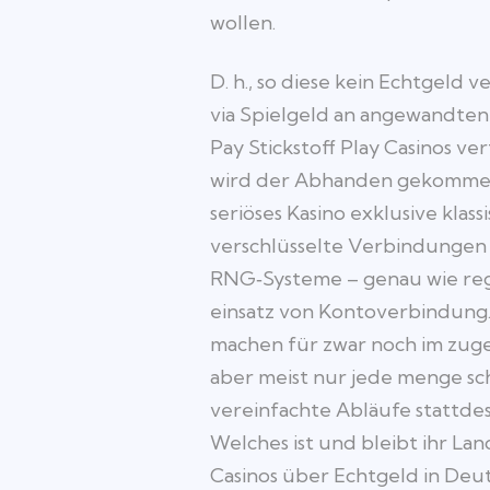
wollen.
D. h., so diese kein Echtgeld 
via Spielgeld an angewandten
Pay Stickstoff Play Casinos ver
wird der Abhanden gekommen 
seriöses Kasino exklusive kla
verschlüsselte Verbindungen
RNG‑Systeme – genau wie reg
einsatz von Kontoverbindung.“
machen für zwar noch im zuge
aber meist nur jede menge sc
vereinfachte Abläufe stattde
Welches ist und bleibt ihr La
Casinos über Echtgeld in Deut