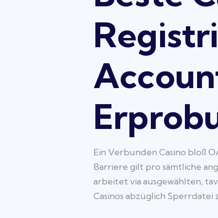
Registr
Account
Erprob
Ein Verbunden Casino bloß OA
Barriere gilt pro sämtliche a
arbeitet via ausgewählten, ta
Casinos abzüglich Sperrdatei 