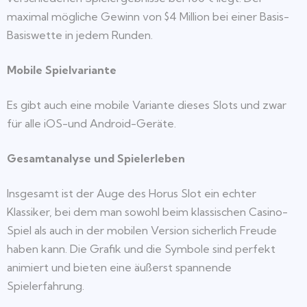
maximal mögliche Gewinn von $4 Million bei einer Basis-
Basiswette in jedem Runden.
Mobile Spielvariante
Es gibt auch eine mobile Variante dieses Slots und zwar
für alle iOS-und Android-Geräte.
Gesamtanalyse und Spielerleben
Insgesamt ist der Auge des Horus Slot ein echter
Klassiker, bei dem man sowohl beim klassischen Casino-
Spiel als auch in der mobilen Version sicherlich Freude
haben kann. Die Grafik und die Symbole sind perfekt
animiert und bieten eine äußerst spannende
Spielerfahrung.