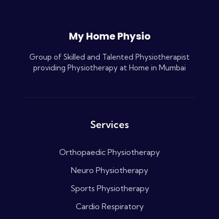
My Home Physio
Group of Skilled and Talented Physiotherapist
providing Physiotherapy at Home in Mumbai
Services
Orthopaedic Physiotherapy
Neuro Physiotherapy
Sports Physiotherapy
Cardio Respiratory