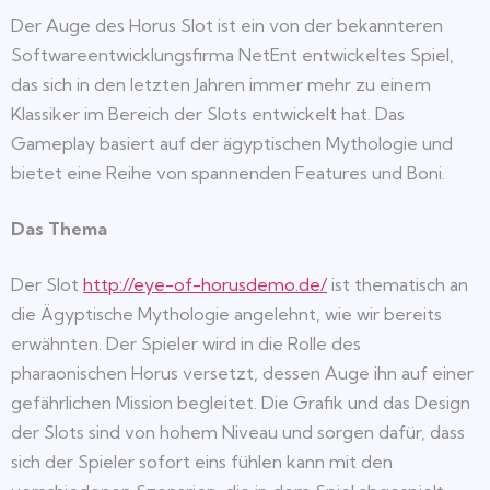
Der Auge des Horus Slot ist ein von der bekannteren
Softwareentwicklungsfirma NetEnt entwickeltes Spiel,
das sich in den letzten Jahren immer mehr zu einem
Klassiker im Bereich der Slots entwickelt hat. Das
Gameplay basiert auf der ägyptischen Mythologie und
bietet eine Reihe von spannenden Features und Boni.
Das Thema
Der Slot
http://eye-of-horusdemo.de/
ist thematisch an
die Ägyptische Mythologie angelehnt, wie wir bereits
erwähnten. Der Spieler wird in die Rolle des
pharaonischen Horus versetzt, dessen Auge ihn auf einer
gefährlichen Mission begleitet. Die Grafik und das Design
der Slots sind von hohem Niveau und sorgen dafür, dass
sich der Spieler sofort eins fühlen kann mit den