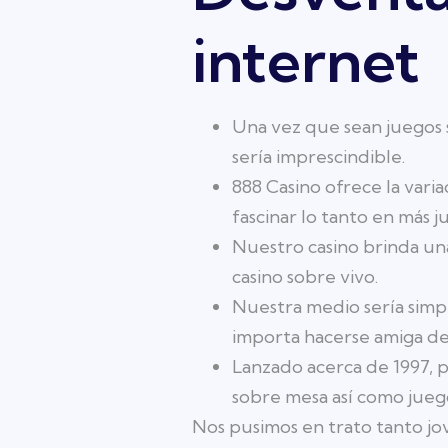
internet
Una vez que sean juegos s
serí­a imprescindible.
888 Casino ofrece la vari
fascinar lo tanto en más j
Nuestro casino brinda una
casino sobre vivo.
Nuestra medio serí­a simp
importa hacerse amiga de l
Lanzado acerca de 1997, 
sobre mesa así­ como jueg
Nos pusimos en trato tanto jov