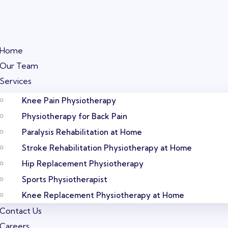
Home
Our Team
Services
Knee Pain Physiotherapy
Physiotherapy for Back Pain
Paralysis Rehabilitation at Home
Stroke Rehabilitation Physiotherapy at Home
Hip Replacement Physiotherapy
Sports Physiotherapist
Knee Replacement Physiotherapy at Home
Contact Us
Careers