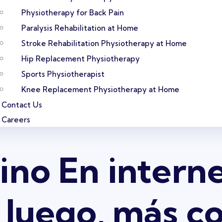
Physiotherapy for Back Pain
Paralysis Rehabilitation at Home
Stroke Rehabilitation Physiotherapy at Home
Hip Replacement Physiotherapy
Sports Physiotherapist
Knee Replacement Physiotherapy at Home
Contact Us
Careers
ino En intern
 Juego, más c