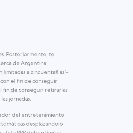
es. Posteriormente, te
cerca de Argentina
 limitadas a cincuenta€ así­
on el fin de conseguir
l fin de conseguir retirarlas
las jornadas.
dedor del entretenimiento
 automáticas desplazándolo
e ruleta 888 deben límites