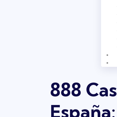
888 Cas
España: