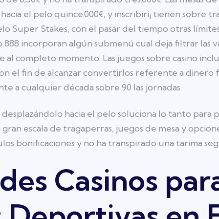
acia el pelo quince.000€, y inscribirí¡ tienen sobre 
lo Super Stakes, con el pasar del tiempo otras límites
no 888 incorporan algún submenú cual deja filtrar las
e al completo momento. Las juegos sobre casino inclu
n el fin de alcanzar convertirlos referente a dinero
te a cualquier década sobre 90 las jornadas.
ar desplazándolo hacia el pelo soluciona lo tanto para 
 gran escala de tragaperras, juegos de mesa y opcion
os bonificaciones y no ha transpirado una tarima seg
des Casinos par
 Deportivas en 