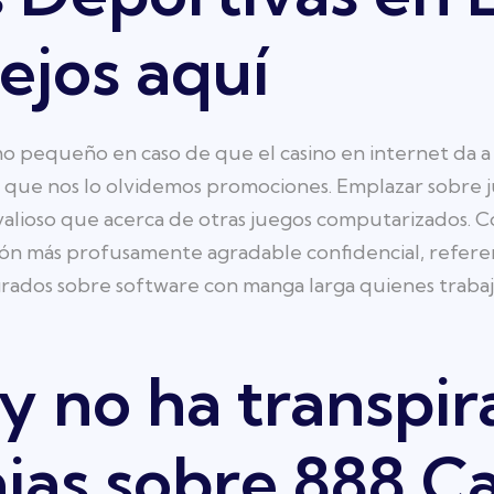
ejos aquí
o pequeño en caso de que el casino en internet da a 
e que nos lo olvidemos promociones. Emplazar sobre j
lioso que acerca de otras juegos computarizados. Co
n más profusamente agradable confidencial, referen
grados sobre software con manga larga quienes trabaja 
y no ha transpi
jas sobre 888 C