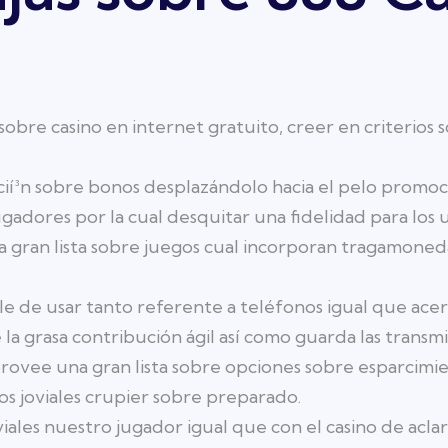
obre casino en internet gratuito, creer en criterios
acií³n sobre bonos desplazándolo hacia el pelo promo
ugadores por la cual desquitar una fidelidad para los 
 gran lista sobre juegos cual incorporan tragamoneda
le de usar tanto referente a teléfonos igual que acer
a grasa contribución ágil así­ como guarda las transmi
provee una gran lista sobre opciones sobre esparcimi
os joviales crupier sobre preparado.
iales nuestro jugador igual que con el casino de aclar