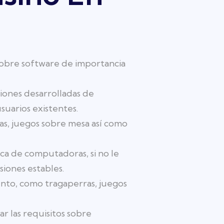
 sobre software de importancia
ciones desarrolladas de
usuarios existentes.
s, juegos sobre mesa así­ como
ca de computadoras, si no le
siones estables.
ento, como tragaperras, juegos
ar las requisitos sobre