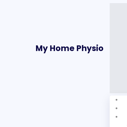
My Home Physio