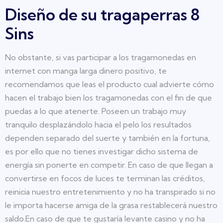
Diseño de su tragaperras 8
Sins
No obstante, si vas participar a los tragamonedas en
internet con manga larga dinero positivo, te
recomendamos que leas el producto cual advierte cómo
hacen el trabajo bien los tragamonedas con el fin de que
puedas a lo que atenerte. Poseen un trabajo muy
tranquilo desplazándolo hacia el pelo los resultados
dependen separado del suerte y también en la fortuna,
es por ello que no tienes investigar dicho sistema de
energía sin ponerte en competir. En caso de que llegan a
convertirse en focos de luces te terminan las créditos,
reinicia nuestro entretenimiento y no ha transpirado si no
le importa hacerse amiga de la grasa restablecerá nuestro
saldo.En caso de que te gustaría levante casino y no ha