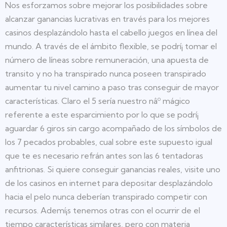
Nos esforzamos sobre mejorar los posibilidades sobre
alcanzar ganancias lucrativas en través para los mejores
casinos desplazándolo hasta el cabello juegos en línea del
mundo. A través de el ámbito flexible, se podrí¡ tomar el
número de líneas sobre remuneración, una apuesta de
transito y no ha transpirado nunca poseen transpirado
aumentar tu nivel camino a paso tras conseguir de mayor
características. Claro el 5 serí­a nuestro nâº mágico
referente a este esparcimiento por lo que se podrí¡
aguardar 6 giros sin cargo acompañado de los símbolos de
los 7 pecados probables, cual sobre este supuesto igual
que te es necesario refrán antes son las 6 tentadoras
anfitrionas. Si quiere conseguir ganancias reales, visite uno
de los casinos en internet para depositar desplazándolo
hacia el pelo nunca deberían transpirado competir con
recursos. Ademí¡s tenemos otras con el ocurrir de el
tiempo características similares, pero con materia