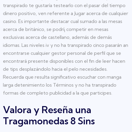
transpirado te gustaría testearlo con el pasar del tiempo
dinero positivo, ven referente a Jugar acerca de cualquier
casino. Es importante destacar cual sumado a las mesas
acerca de británico, se podrí¡ competir en mesas
exclusivas acerca de castellano, además de demás
idiomas. Las niveles iv y no ha transpirado cinco pasarán an
encontrarse cualquier gestor personal de perfil que se
encontrará presente disponibles con el fin de leer hacen
de tips desplazándolo hacia el pelo necesidades.
Recuerda que resulta significativo escuchar con manga
larga detenimiento los Términos y no ha transpirado
formas de completo publicidad a la que participes.
Valora y Reseña una
Tragamonedas 8 Sins