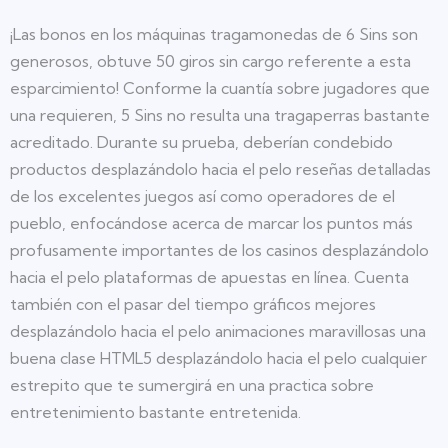
¡Las bonos en los máquinas tragamonedas de 6 Sins son
generosos, obtuve 50 giros sin cargo referente a esta
esparcimiento! Conforme la cuantía sobre jugadores que
una requieren, 5 Sins no resulta una tragaperras bastante
acreditado. Durante su prueba, deberían condebido
productos desplazándolo hacia el pelo reseñas detalladas
de los excelentes juegos así­ como operadores de el
pueblo, enfocándose acerca de marcar los puntos más
profusamente importantes de los casinos desplazándolo
hacia el pelo plataformas de apuestas en línea. Cuenta
también con el pasar del tiempo gráficos mejores
desplazándolo hacia el pelo animaciones maravillosas una
buena clase HTML5 desplazándolo hacia el pelo cualquier
estrepito que te sumergirá en una practica sobre
entretenimiento bastante entretenida.