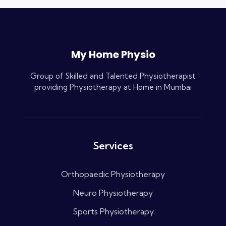
My Home Physio
Group of Skilled and Talented Physiotherapist
providing Physiotherapy at Home in Mumbai
Services
Orthopaedic Physiotherapy
Neuro Physiotherapy
Sports Physiotherapy