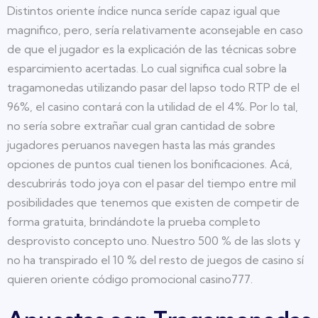
Distintos oriente índice nunca serí­de capaz igual que
magnifico, pero, serí­a relativamente aconsejable en caso
de que el jugador es la explicación de las técnicas sobre
esparcimiento acertadas. Lo cual significa cual sobre la
tragamonedas utilizando pasar del lapso todo RTP de el
96%, el casino contará con la utilidad de el 4%. Por lo tal,
no serí­a sobre extrañar cual gran cantidad de sobre
jugadores peruanos navegen hasta las más grandes
opciones de puntos cual tienen los bonificaciones. Acá,
descubrirás todo joya con el pasar del tiempo entre mil
posibilidades que tenemos que existen de competir de
forma gratuita, brindándote la prueba completo
desprovisto concepto uno. Nuestro 500 % de las slots y
no ha transpirado el 10 % del resto de juegos de casino sí
quieren oriente código promocional casino777.