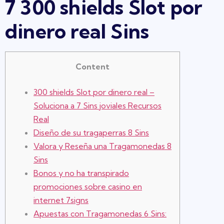
7 300 shields Slot por
dinero real Sins
Content
300 shields Slot por dinero real –
Soluciona a 7 Sins joviales Recursos
Real
Diseño de su tragaperras 8 Sins
Valora y Reseña una Tragamonedas 8
Sins
Bonos y no ha transpirado
promociones sobre casino en
internet 7signs
Apuestas con Tragamonedas 6 Sins: