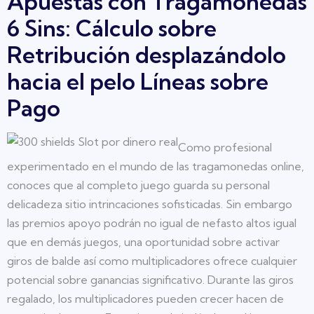
Apuestas con Tragamonedas
6 Sins: Cálculo sobre
Retribución desplazándolo
hacia el pelo Líneas sobre
Pago
Como profesional
experimentado en el mundo de las tragamonedas online,
conoces que al completo juego guarda su personal
delicadeza sitio intrincaciones sofisticadas. Sin embargo
las premios apoyo podrán no igual de nefasto altos igual
que en demás juegos, una oportunidad sobre activar
giros de balde así­ como multiplicadores ofrece cualquier
potencial sobre ganancias significativo. Durante las giros
regalado, los multiplicadores pueden crecer hacen de