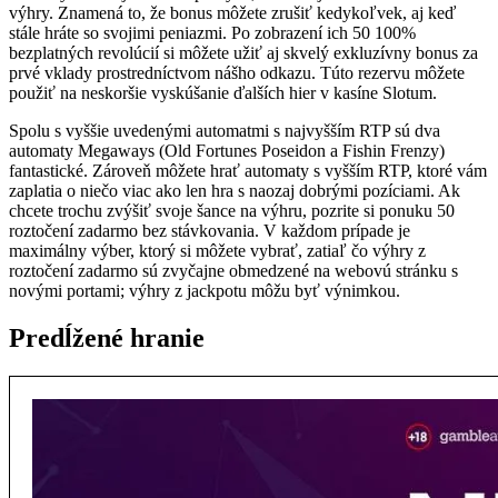
výhry. Znamená to, že bonus môžete zrušiť kedykoľvek, aj keď
stále hráte so svojimi peniazmi. Po zobrazení ich 50 100%
bezplatných revolúcií si môžete užiť aj skvelý exkluzívny bonus za
prvé vklady prostredníctvom nášho odkazu. Túto rezervu môžete
použiť na neskoršie vyskúšanie ďalších hier v kasíne Slotum.
Spolu s vyššie uvedenými automatmi s najvyšším RTP sú dva
automaty Megaways (Old Fortunes Poseidon a Fishin Frenzy)
fantastické. Zároveň môžete hrať automaty s vyšším RTP, ktoré vám
zaplatia o niečo viac ako len hra s naozaj dobrými pozíciami. Ak
chcete trochu zvýšiť svoje šance na výhru, pozrite si ponuku 50
roztočení zadarmo bez stávkovania. V každom prípade je
maximálny výber, ktorý si môžete vybrať, zatiaľ čo výhry z
roztočení zadarmo sú zvyčajne obmedzené na webovú stránku s
novými portami; výhry z jackpotu môžu byť výnimkou.
Predĺžené hranie