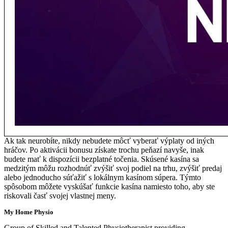
Ak tak neurobíte, nikdy nebudete môcť vyberať výplaty od iných
hráčov. Po aktivácii bonusu získate trochu peňazí navyše, inak
budete mať k dispozícii bezplatné točenia. Skúsené kasína sa
medzitým môžu rozhodnúť zvýšiť svoj podiel na trhu, zvýšiť predaj
alebo jednoducho súťažiť s lokálnym kasínom súpera. Týmto
spôsobom môžete vyskúšať funkcie kasína namiesto toho, aby ste
riskovali časť svojej vlastnej meny.
My Home Physio
Group of Skilled and Talented Physiotherapist providing