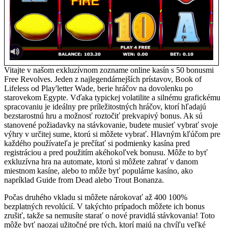
Vitajte v našom exkluzívnom zozname online kasín s 50 bonusmi
Free Revolves. Jeden z najlegendárnejších prístavov, Book of
Lifeless od Play'letter Wade, berie hráčov na dovolenku po
starovekom Egypte. Vďaka typickej volatilite a silnému grafickému
spracovaniu je ideálny pre príležitostných hráčov, ktorí hľadajú
bezstarostnú hru a možnosť roztočiť prekvapivý bonus. Ak sú
stanovené požiadavky na stávkovanie, budete musieť vybrať svoje
výhry v určitej sume, ktorú si môžete vybrať. Hlavným kľúčom pre
každého používateľa je prečítať si podmienky kasína pred
registráciou a pred použitím akéhokoľvek bonusu. Môže to byť
exkluzívna hra na automate, ktorú si môžete zahrať v danom
miestnom kasíne, alebo to môže byť populárne kasíno, ako
napríklad Guide from Dead alebo Trout Bonanza.
Počas druhého vkladu si môžete nárokovať až 400 100%
bezplatných revolúcií. V takýchto prípadoch môžete ich bonus
zrušiť, takže sa nemusíte starať o nové pravidlá stávkovania! Toto
môže byť naozaj užitočné pre tých, ktorí majú na chvíľu veľké