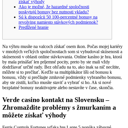
získať výhody
Ako je možné, že hazardné spoločnosti
poskytujú bonusy bez nutnosti vkladu?
Sú k dispozícii 50 100-percentné bonusy na
revolving namiesto stávkových podmienok?
Predĺžené hranie
Na výhru musíte na valcoch získať osem ikon. Počas mojej kariéry
v mnohých veľkých spoločnostiach som si vybudoval skúsenosti a
skúsenosti v oblasti online stávkovania. Online kasíno je hra, ktorá
by mala prinášať len príjemné pocity, preto by ste mali vždy
dodržiavať určité rady. Bez ohľadu na to, ako inak sa nič necítite,
môžete si to prečítať.
Keďže sa multiplikátor líši od bonusu k
bonusu, vždy si prečítajte zmluvné podmienky vybraného bonusu,
aby ste zistili, koľko musíte staviť a vybrať si ho. Ak si nové
bezplatné bonusy neaktivujete alebo nestavíte v čase, skončia.
Verde casino kontakt na Slovensku –
Zhromaždite problémy s žmurkaním a
môžete získať výhody
Ferris Controls Fortunes vďaka hre Large 5 ponúka zábavné