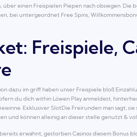
, über einen Freispielen Piepen nach obsiegen. Die 
n, bei untergeordnet Free Spins, Willkommensbonus
et: Freispiele, 
re
ation dazu im griff haben unser Freispiele bloß Einza
Sofern du dich within Löwen Play anmeldest, hinterhe
ewinne. Exklusiver SlotDie Freirunden man sagt, sie
 und können alleinig an dieser stelle genutzt & vol
bereits erwähnt, gestorben Casinos diesem Bonus bl