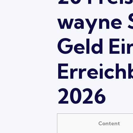
wayne S
Geld Ei
Erreich
2026
Content