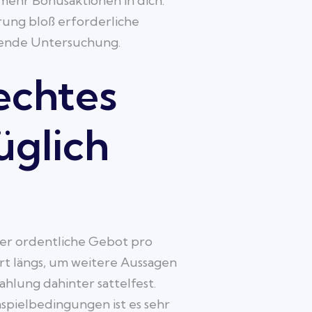
 mehr Bonusaktionen in dich.
erung bloß erforderliche
lgende Untersuchung.
echtes
üglich
ser ordentliche Gebot pro
ert längs, um weitere Aussagen
hlung dahinter sattelfest.
hspielbedingungen ist es sehr