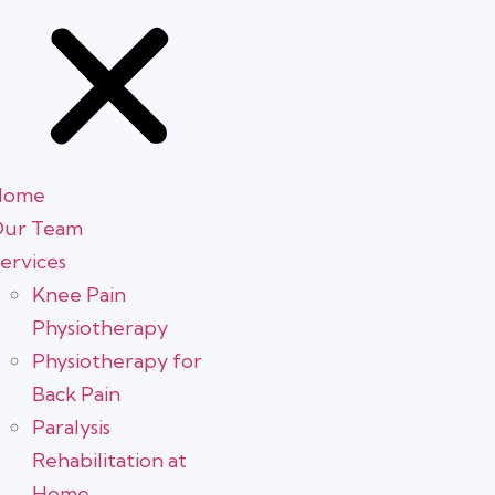
Home
ur Team
ervices
Knee Pain
Physiotherapy
Physiotherapy for
Back Pain
Paralysis
Rehabilitation at
Home