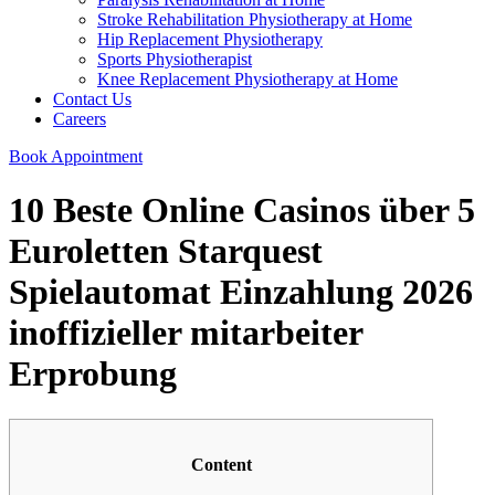
Stroke Rehabilitation Physiotherapy at Home
Hip Replacement Physiotherapy
Sports Physiotherapist
Knee Replacement Physiotherapy at Home
Contact Us
Careers
Book Appointment
10 Beste Online Casinos über 5
Euroletten Starquest
Spielautomat Einzahlung 2026
inoffizieller mitarbeiter
Erprobung
Content