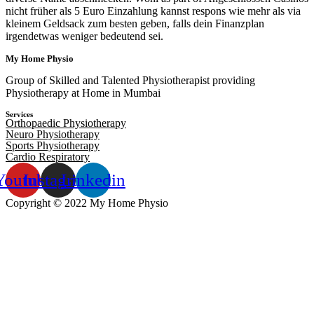
nicht früher als 5 Euro Einzahlung kannst respons wie mehr als via
kleinem Geldsack zum besten geben, falls dein Finanzplan
irgendetwas weniger bedeutend sei.
My Home Physio
Group of Skilled and Talented Physiotherapist providing
Physiotherapy at Home in Mumbai
Services
Orthopaedic Physiotherapy
Neuro Physiotherapy
Sports Physiotherapy
Cardio Respiratory
Youtube
Instagram
Linkedin
Copyright © 2022 My Home Physio