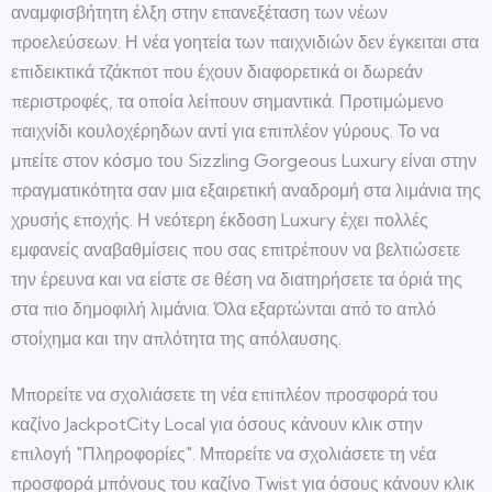
αναμφισβήτητη έλξη στην επανεξέταση των νέων
προελεύσεων. Η νέα γοητεία των παιχνιδιών δεν έγκειται στα
επιδεικτικά τζάκποτ που έχουν διαφορετικά οι δωρεάν
περιστροφές, τα οποία λείπουν σημαντικά. Προτιμώμενο
παιχνίδι κουλοχέρηδων αντί για επιπλέον γύρους. Το να
μπείτε στον κόσμο του Sizzling Gorgeous Luxury είναι στην
πραγματικότητα σαν μια εξαιρετική αναδρομή στα λιμάνια της
χρυσής εποχής. Η νεότερη έκδοση Luxury έχει πολλές
εμφανείς αναβαθμίσεις που σας επιτρέπουν να βελτιώσετε
την έρευνα και να είστε σε θέση να διατηρήσετε τα όριά της
στα πιο δημοφιλή λιμάνια. Όλα εξαρτώνται από το απλό
στοίχημα και την απλότητα της απόλαυσης.
Μπορείτε να σχολιάσετε τη νέα επιπλέον προσφορά του
καζίνο JackpotCity Local για όσους κάνουν κλικ στην
επιλογή "Πληροφορίες". Μπορείτε να σχολιάσετε τη νέα
προσφορά μπόνους του καζίνο Twist για όσους κάνουν κλικ