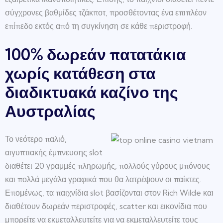
σύγχρονες βαθμίδες τζάκποτ, προσθέτοντας ένα επιπλέον
επίπεδο εκτός από τη συγκίνηση σε κάθε περιστροφή.
100% δωρεάν πατατάκια
χωρίς κατάθεση στα
διαδικτυακά καζίνο της
Αυστραλίας
Το νεότερο παλιό,
αιγυπτιακής έμπνευσης slot
διαθέτει 20 γραμμές πληρωμής, πολλούς γύρους μπόνους
και πολλά μεγάλα γραφικά που θα λατρέψουν οι παίκτες.
Επομένως, τα παιχνίδια slot βασίζονται στον Rich Wilde και
διαθέτουν δωρεάν περιστροφές, scatter και εικονίδια που
μπορείτε να εκμεταλλευτείτε για να εκμεταλλευτείτε τους