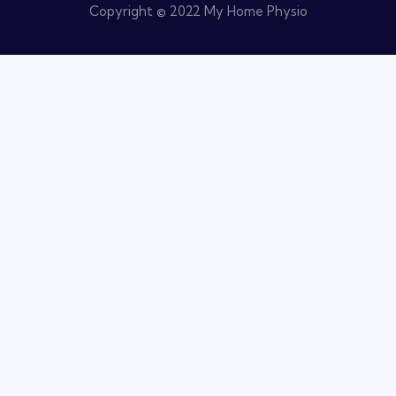
Copyright © 2022 My Home Physio