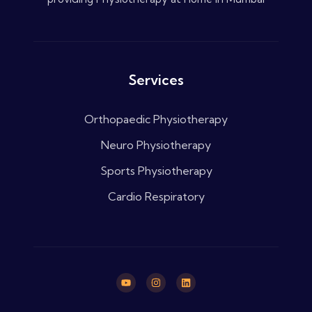
Services
Orthopaedic Physiotherapy
Neuro Physiotherapy
Sports Physiotherapy
Cardio Respiratory