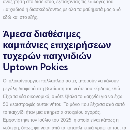
αναζήτηση στο διαδίκτυο, εξετάζοντας τις επιλογές του
παιχνιδιού ή διασκεδάζοντας με όλα τα μαθήματά μας από
εδώ και στο εξής.
Άμεσα διαθέσιμες
καμπάνιες επιχειρήσεων
τυχερών παιχνιδιών
Uptown Pokies
Οι ολοκαίνουργιοι πολλαπλασιαστές μπορούν να κάνουν
μεγάλη διαφορά στη βελτίωση του νεότερου κέρδους εδώ.
Είχα τα νέα οικονομικά, οπότε έβαλα το παιχνίδι για να έχω
50 περιστροφές αυτοκινήτου. Το μόνο που ξέχασα από αυτό
το παιχνίδι ήταν μια υπηρεσία στοιχείου αγοράς.
Εμφανίστηκε τον Ιούλιο του 2025, η οποία είναι κάπως η
νεότερη, όπως φαίνεται από τα καταπληκτικά γραφικά του, τα