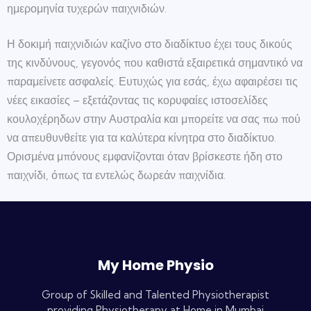
ημερομηνία τυχερών παιχνιδιών.
Η δοκιμή παιχνιδιών καζίνο στο διαδίκτυο έχει τους δικούς
της κινδύνους, γεγονός που καθιστά εξαιρετικά σημαντικό να
παραμείνετε ασφαλείς. Ευτυχώς για εσάς, έχω αφαιρέσει τις
νέες εικασίες – εξετάζοντας τις κορυφαίες ιστοσελίδες
κουλοχέρηδων στην Αυστραλία και μπορείτε να σας πω πού
να απευθυνθείτε για τα καλύτερα κίνητρα στο διαδίκτυο.
Ορισμένα μπόνους εμφανίζονται όταν βρίσκεστε ήδη στο
παιχνίδι, όπως τα εντελώς δωρεάν παιχνίδια.
My Home Physio
Group of Skilled and Talented Physiotherapist
providing Physiotherapy at Home in Mumbai