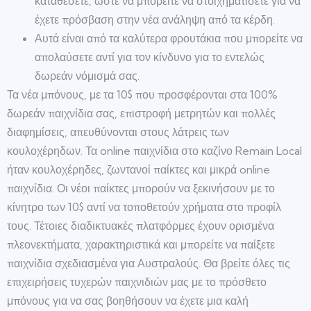
καταθέσετε, ώστε να μπορείτε να στοιχηματίσετε για να
έχετε πρόσβαση στην νέα ανάληψη από τα κέρδη.
Αυτά είναι από τα καλύτερα φρουτάκια που μπορείτε να
απολαύσετε αντί για τον κίνδυνο για το εντελώς
δωρεάν νόμισμά σας.
Τα νέα μπόνους, με τα 10$ που προσφέρονται στα 100%
δωρεάν παιχνίδια σας, επιστροφή μετρητών και πολλές
διαφημίσεις, απευθύνονται στους λάτρεις των
κουλοχέρηδων. Τα online παιχνίδια στο καζίνο Remain Local
ήταν κουλοχέρηδες, ζωντανοί παίκτες και μικρά online
παιχνίδια. Οι νέοι παίκτες μπορούν να ξεκινήσουν με το
κίνητρο των 10$ αντί να τοποθετούν χρήματα στο προφίλ
τους. Τέτοιες διαδικτυακές πλατφόρμες έχουν ορισμένα
πλεονεκτήματα, χαρακτηριστικά και μπορείτε να παίξετε
παιχνίδια σχεδιασμένα για Αυστραλούς. Θα βρείτε όλες τις
επιχειρήσεις τυχερών παιχνιδιών μας με το πρόσθετο
μπόνους για να σας βοηθήσουν να έχετε μια καλή